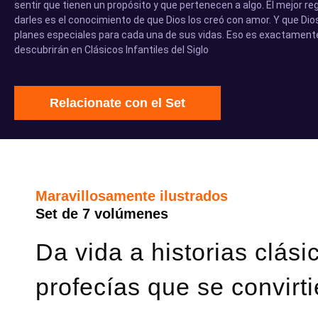
sentir que tienen un propósito y que pertenecen a algo. El mejor r
darles es el conocimiento de que Dios los creó con amor. Y que Dio
planes especiales para cada una de sus vidas. Eso es exactamente
descubrirán en Clásicos Infantiles del Siglo
Relacionate con el Set
Maravillosamente ilustrados
Set de 7 volúmenes
Da vida a historias clási
profecías que se convirti