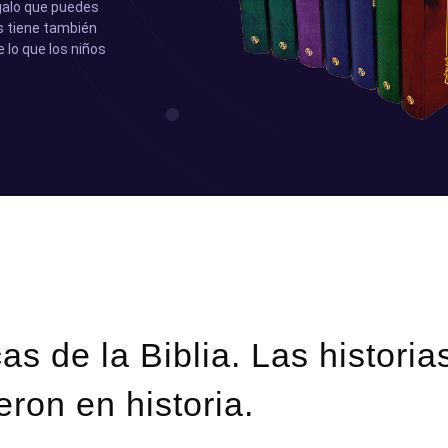
egalo que puedes
s tiene también
 lo que los niños
cas de la Biblia. Las historia
eron en historia.