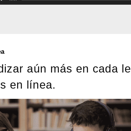
dio
ea
izar aún más en cada le
s en línea.