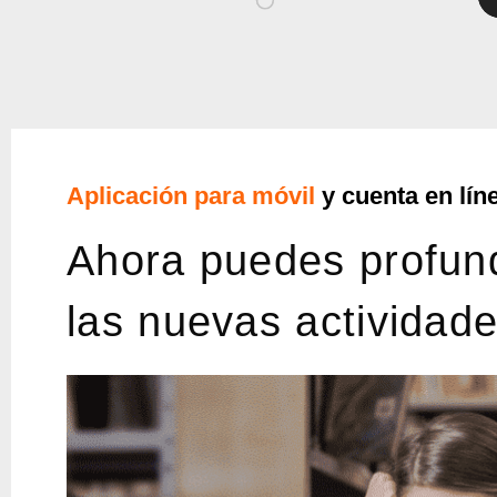
de
au
Aplicación para móvil
y cuenta en lín
Ahora puedes profund
las nuevas actividade