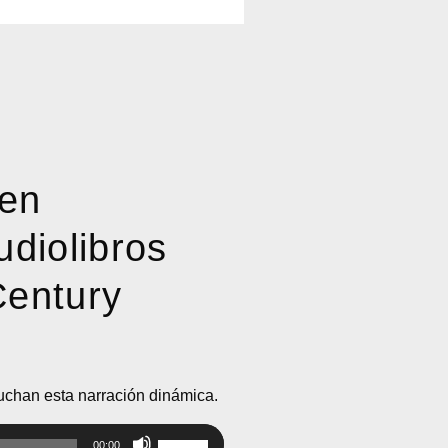
 en
udiolibros
Century
cuchan esta narración dinámica.
Utiliza
00:00